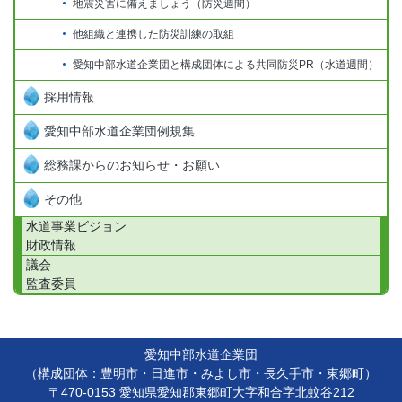
地震災害に備えましょう（防災週間）
他組織と連携した防災訓練の取組
愛知中部水道企業団と構成団体による共同防災PR（水道週間）
採用情報
愛知中部水道企業団例規集
総務課からのお知らせ・お願い
その他
水道事業ビジョン
財政情報
議会
監査委員
愛知中部水道企業団
（構成団体：豊明市・日進市・みよし市・長久手市・東郷町）
〒470-0153 愛知県愛知郡東郷町大字和合字北蚊谷212