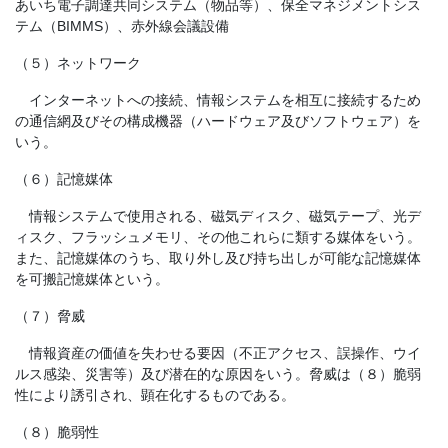
あいち電子調達共同システム（物品等）、保全マネジメントシス
テム（BIMMS）、赤外線会議設備
（５）ネットワーク
インターネットへの接続、情報システムを相互に接続するため
の通信網及びその構成機器（ハードウェア及びソフトウェア）を
いう。
（６）記憶媒体
情報システムで使用される、磁気ディスク、磁気テープ、光デ
ィスク、フラッシュメモリ、その他これらに類する媒体をいう。
また、記憶媒体のうち、取り外し及び持ち出しが可能な記憶媒体
を可搬記憶媒体という。
（７）脅威
情報資産の価値を失わせる要因（不正アクセス、誤操作、ウイ
ルス感染、災害等）及び潜在的な原因をいう。脅威は（８）脆弱
性により誘引され、顕在化するものである。
（８）脆弱性