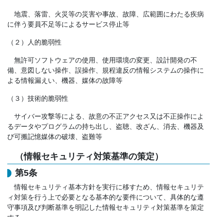
地震、落雷、火災等の災害や事故、故障、広範囲にわたる疾病
に伴う要員不足等によるサービス停止等
（２）人的脆弱性
無許可ソフトウェアの使用、使用環境の変更、設計開発の不
備、意図しない操作、誤操作、規程違反の情報システムの操作に
よる情報漏えい、機器、媒体の故障等
（３）技術的脆弱性
サイバー攻撃等による、故意の不正アクセス又は不正操作によ
るデータやプログラムの持ち出し、盗聴、改ざん、消去、機器及
び可搬記憶媒体の破壊、盗難等
（情報セキュリティ対策基準の策定）
第5条
情報セキュリティ基本方針を実行に移すため、情報セキュリテ
ィ対策を行う上で必要となる基本的な要件について、具体的な遵
守事項及び判断基準を明記した情報セキュリティ対策基準を策定