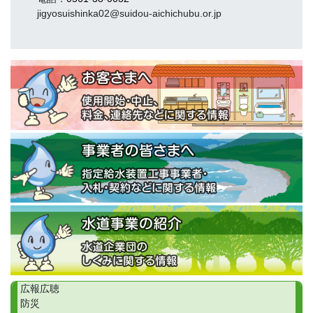
jigyosuishinka02@suidou-aichichubu.or.jp
広報広聴
防災