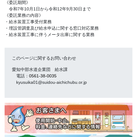
《委託期間》
令和7年10月1日から令和12年9月30日まで
《委託業務の内容》
・給水装置工事受付業務
・埋設管調査及び給水申込に関する窓口対応業務
・給水装置工事に伴うメータ出庫に関する業務
このページに関するお問い合わせ
愛知中部水道企業団 給水課
電話：
0561-38-0035
kyusuika01@suidou-aichichubu.or.jp