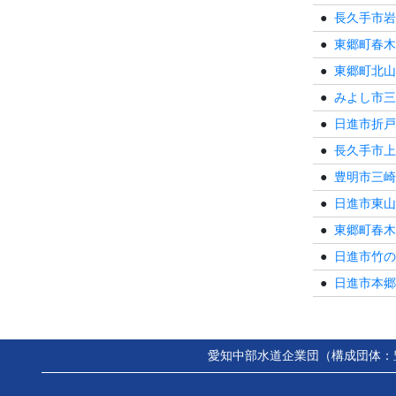
長久手市岩
東郷町春木
東郷町北山
みよし市三
日進市折戸
長久手市上
豊明市三崎
日進市東山
東郷町春木
日進市竹の
日進市本郷
愛知中部水道企業団
（構成団体：