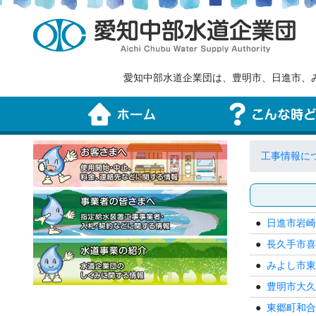
愛知中部水道企業団は、豊明市、日進市、
工事情報に
日進市岩崎
長久手市喜
みよし市東
豊明市大久
東郷町和合