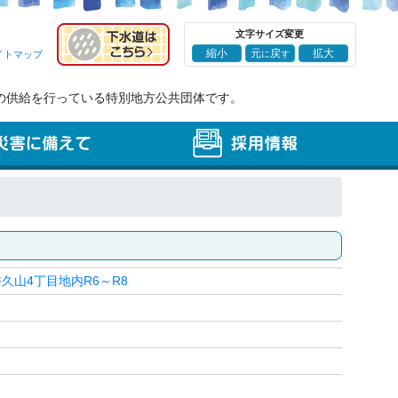
文字サイズ変更
元
戻
縮小
拡大
イトマップ
に
す
の供給を行っている特別地方公共団体です。
山4丁目地内R6～R8