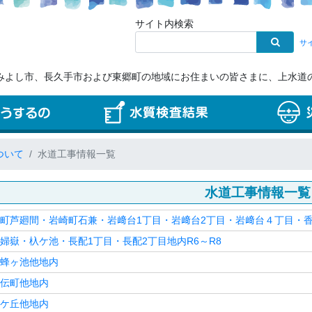
サイト内検索
サ
みよし市、長久手市および東郷町の地域にお住まいの皆さまに、上水道
ついて
水道工事情報一覧
水道工事情報一覧
町芦廻間・岩崎町石兼・岩﨑台1丁目・岩﨑台2丁目・岩﨑台４丁目・香久
婦嶽・杁ケ池・長配1丁目・長配2丁目地内R6～R8
蜂ヶ池他地内
伝町他地内
ケ丘他地内