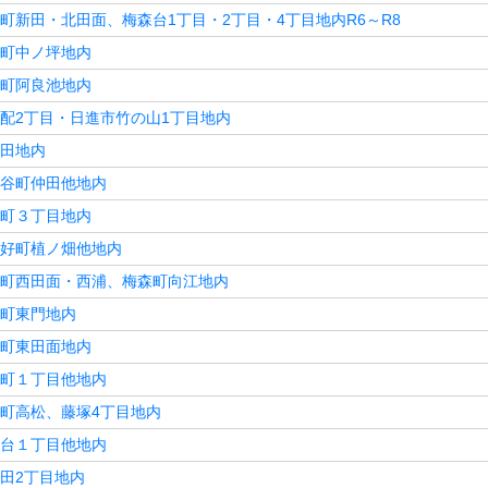
町新田・北田面、梅森台1丁目・2丁目・4丁目地内R6～R8
町中ノ坪地内
町阿良池地内
配2丁目・日進市竹の山1丁目地内
田地内
谷町仲田他地内
町３丁目地内
好町植ノ畑他地内
町西田面・西浦、梅森町向江地内
町東門地内
町東田面地内
町１丁目他地内
町高松、藤塚4丁目地内
台１丁目他地内
田2丁目地内