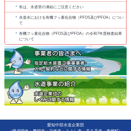
冬は、水道管の凍結にご注意ください
水道水における有機フッ素化合物（PFOS及びPFOA）につい
て
有機フッ素化合物（PFOS及びPFOA）の令和7年度検査結果
について
愛知中部水道企業団
（構成団体：豊明市・日進市・みよし市・長久手市・東郷町）