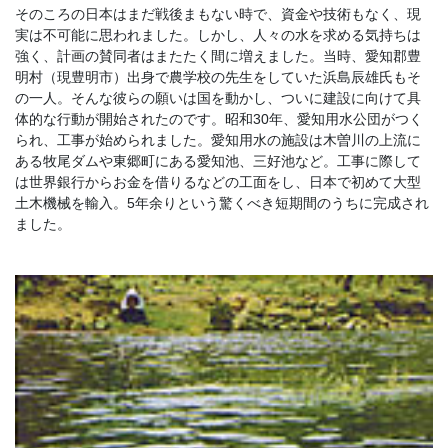
そのころの日本はまだ戦後まもない時で、資金や技術もなく、現
実は不可能に思われました。しかし、人々の水を求める気持ちは
強く、計画の賛同者はまたたく間に増えました。当時、愛知郡豊
明村（現豊明市）出身で農学校の先生をしていた浜島辰雄氏もそ
の一人。そんな彼らの願いは国を動かし、ついに建設に向けて具
体的な行動が開始されたのです。昭和30年、愛知用水公団がつく
られ、工事が始められました。愛知用水の施設は木曽川の上流に
ある牧尾ダムや東郷町にある愛知池、三好池など。工事に際して
は世界銀行からお金を借りるなどの工面をし、日本で初めて大型
土木機械を輸入。5年余りという驚くべき短期間のうちに完成され
ました。