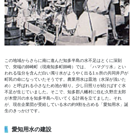
この地域からさらに南に進んだ知多半島の水不足はとくに深刻
で、突端の師崎町（現南知多町師崎）では、「ハマグリ水」とい
われる塩分を含んだ白い濁り水がようやく出る1ヵ所の共同井戸が
町民の命になっていたそうです。農業用水は皿池（水深が浅いた
め）と呼ばれる小さなため池が頼り。少し日照りが続けばすぐ水
不足が生じていました。そこで、知多郡八幡村に住む久野庄太郎
が木曽川の水を知多半島へ引いてくる計画を立てました。それ
が、現在企業団が受給している水の約9割を占める「愛知用水」誕
生のきっかけです。
愛知用水の建設