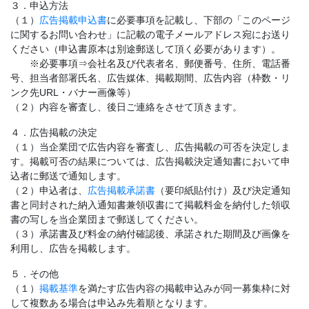
３．申込方法
（１）
広告掲載申込書
に必要事項を記載し、下部の「このページ
に関するお問い合わせ」に記載の電子メールアドレス宛にお送り
ください（申込書原本は別途郵送して頂く必要があります）。
※必要事項⇒会社名及び代表者名、郵便番号、住所、電話番
号、担当者部署氏名、広告媒体、掲載期間、広告内容（枠数・リ
ンク先URL・バナー画像等）
（２）内容を審査し、後日ご連絡をさせて頂きます。
４．広告掲載の決定
（１）当企業団で広告内容を審査し、広告掲載の可否を決定しま
す。掲載可否の結果については、広告掲載決定通知書において申
込者に郵送で通知します。
（２）申込者は、
広告掲載承諾書
（要印紙貼付け）及び決定通知
書と同封された納入通知書兼領収書にて掲載料金を納付した領収
書の写しを当企業団まで郵送してください。
（３）承諾書及び料金の納付確認後、承諾された期間及び画像を
利用し、広告を掲載します。
５．その他
（１）
掲載基準
を満たす広告内容の掲載申込みが同一募集枠に対
して複数ある場合は申込み先着順となります。