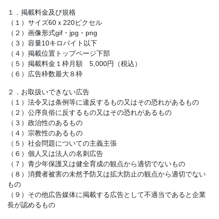
１．掲載料金及び規格
（１）サイズ60ｘ220ピクセル
（２）画像形式gif・jpg・png
（３）容量10キロバイト以下
（４）掲載位置トップページ下部
（５）掲載料金１枠月額 5,000円（税込）
（６）広告枠数最大８枠
２．お取扱いできない広告
（１）法令又は条例等に違反するもの又はその恐れがあるもの
（２）公序良俗に反するもの又はその恐れがあるもの
（３）政治性のあるもの
（４）宗教性のあるもの
（５）社会問題についての主義主張
（６）個人又は法人の名刺広告
（７）青少年保護又は健全育成の観点から適切でないもの
（８）消費者被害の未然予防又は拡大防止の観点から適切でない
もの
（９）その他広告媒体に掲載する広告として不適当であると企業
長が認めるもの