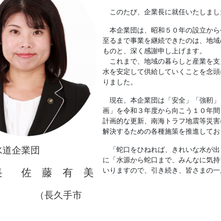
このたび、企業長に就任いたしまし
本企業団は、昭和５０年の設立から
至るまで事業を継続できたのは、地域
ものと、深く感謝申し上げます。
これまで、
地域の暮らしと産業を支
水を安定して供給していくことを念頭
りました。
現在、本企業団は「安全」「強靭」
画」を令和３年度から向こう１０年間
計画的な更新、南海トラフ地震等災害
解決するための各種施策を推進してお
水道企業団
「蛇口をひねれば、きれいな水が出
に「水源から蛇口まで、みんなに気持
佐 藤 有 美
いりますので、引き続き、皆さまの一
長
長久手市