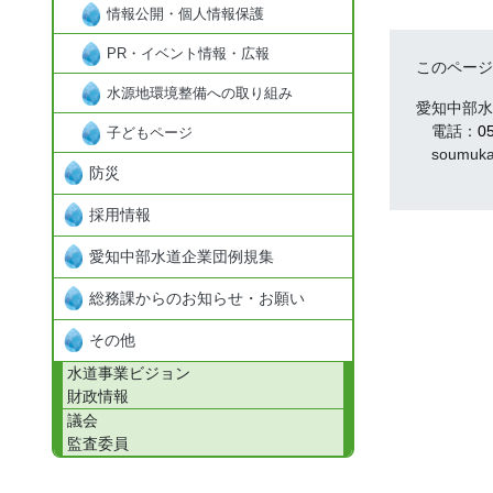
情報公開・個人情報保護
PR・イベント情報・広報
このページ
水源地環境整備への取り組み
愛知中部水
電話：
0
子どもページ
soumuka01
防災
採用情報
愛知中部水道企業団例規集
総務課からのお知らせ・お願い
その他
水道事業ビジョン
財政情報
議会
監査委員