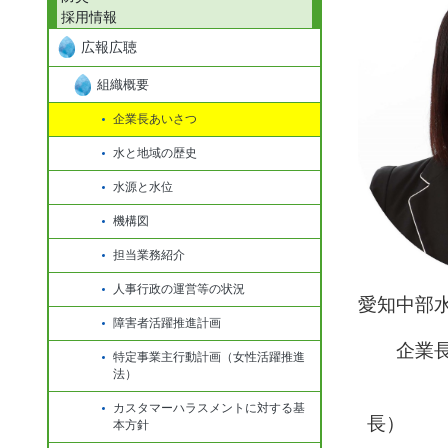
採用情報
広報広聴
組織概要
企業長あいさつ
水と地域の歴史
水源と水位
機構図
担当業務紹介
人事行政の運営等の状況
愛知中部
障害者活躍推進計画
企業
特定事業主行動計画（女性活躍推進
法）
（
カスタマーハラスメントに対する基
長）
本方針