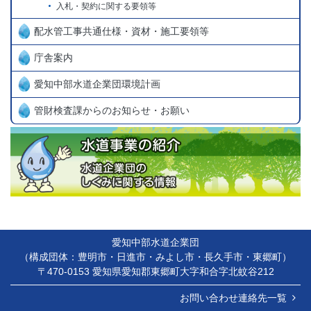
入札・契約に関する要領等
配水管工事共通仕様・資材・施工要領等
庁舎案内
愛知中部水道企業団環境計画
管財検査課からのお知らせ・お願い
愛知中部水道企業団
（構成団体：豊明市・日進市・みよし市・長久手市・東郷町）
〒470-0153 愛知県愛知郡東郷町大字和合字北蚊谷212
お問い合わせ連絡先一覧