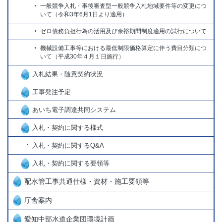
一般競争入札・事後審査型一般競争入札地域要件等の変更につ
いて（令和3年6月1日より適用）
ゼロ債務負担行為の活用及び余裕期間制度適用の試行について
機械設備工事等における最低制限価格算定に伴う費目分類につ
いて（平成30年４月１日施行）
入札結果・随意契約状況
工事発注予定
あいち電子調達共同システム
入札・契約に関する様式
入札・契約に関するQ&A
入札・契約に関する要領等
配水管工事共通仕様・資材・施工要領等
庁舎案内
愛知中部水道企業団環境計画