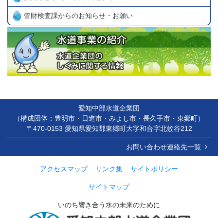
管財検査課からのお知らせ・お願い
愛知中部水道企業団
（構成団体：豊明市・日進市・みよし市・長久手市・東郷町）
〒470-0153 愛知県愛知郡東郷町大字和合字北蚊谷212
お問い合わせ連絡先一覧
アクセスマップ
リンク集
サイトポリシー
サイトマップ
いのち響き合う水の未来のために