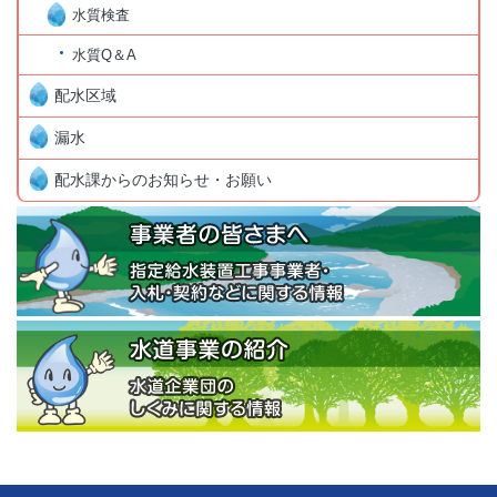
水質検査
水質Q＆A
配水区域
漏水
配水課からのお知らせ・お願い